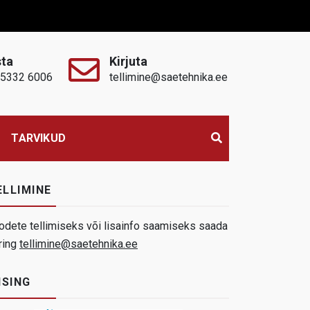
sta
Kirjuta
 5332 6006
tellimine@saetehnika.ee
TARVIKUD
ELLIMINE
odete tellimiseks või lisainfo saamiseks saada
ring
tellimine@saetehnika.ee
ISING