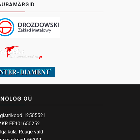
AUBAMÄRGID
INOLOG OÜ
gistrikood 12505521
KR EE101650252
lga küla, Rõuge vald
ru maakond, 66239