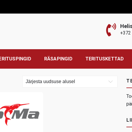
Heli
+372
ERITUSPINGID
RÄSAPINGID
TERITUSKETTAD
T
To
pä
LI