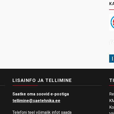
K
LISAINFO JA TELLIMINE
T
Saatke oma soovid e-postiga
Re
tellimine@saetehnika.ee
KM
Ko
Telefoni teel võimalik infot saada
Võ