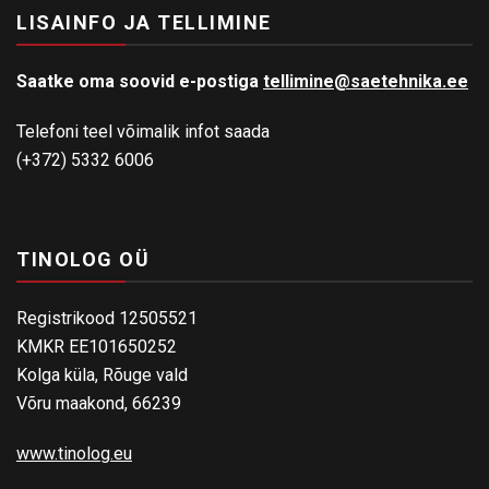
LISAINFO JA TELLIMINE
Saatke oma soovid e-postiga
tellimine@saetehnika.ee
Telefoni teel võimalik infot saada
(+372) 5332 6006
TINOLOG OÜ
Registrikood 12505521
KMKR EE101650252
Kolga küla, Rõuge vald
Võru maakond, 66239
www.tinolog.eu