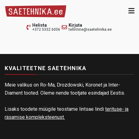
Skip
to
content
Saetehnika.ee
Lintsaeraamid, teritus- ja räsapingid
Helista
Kirjuta
+372 5332 6006
tellimine@saetehnika.ee
KVALITEETNE SAETEHNIKA
Meie valikus on Ro-Ma, Drozdowski, Koronet ja Inter-
Diament tooted. Oleme nende tootjate esindajad Eestis.
Lisaks toodete müügile teostame lintsae lindi
terituse- ja
räsamise kompleksteenust.