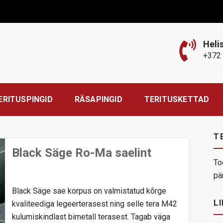
Heli
+372
ERITUSPINGID
RÄSAPINGID
TERITUSKETTAD
T
Black Säge Ro-Ma saelint
To
pä
Black Säge sae korpus on valmistatud kõrge
LI
kvaliteediga legeerterasest ning selle tera M42
kulumiskindlast bimetall terasest. Tagab väga