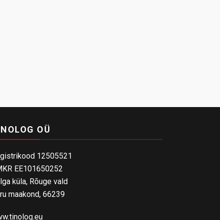
INOLOG OÜ
gistrikood 12505521
KR EE101650252
lga küla, Rõuge vald
ru maakond, 66239
w.tinolog.eu