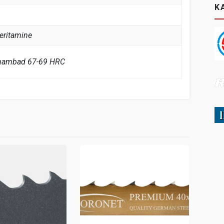
K
eritamine
 hambad 67-69 HRC