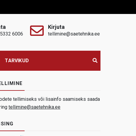
sta
Kirjuta
 5332 6006
tellimine@saetehnika.ee
TARVIKUD
ELLIMINE
odete tellimiseks või lisainfo saamiseks saada
ring
tellimine@saetehnika.ee
ISING