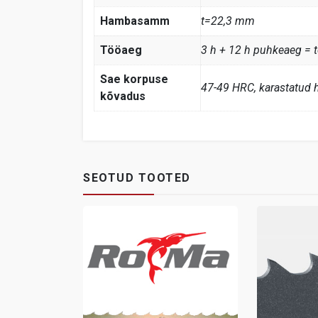
Hambasamm
t=22,3 mm
Tööaeg
3 h + 12 h puhkeaeg = t
Sae korpuse
47-49 HRC, karastatud
kõvadus
SEOTUD TOOTED