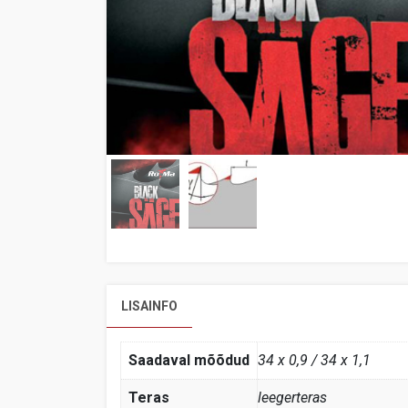
LISAINFO
Saadaval mõõdud
34 x 0,9 / 34 x 1,1
Teras
leegerteras