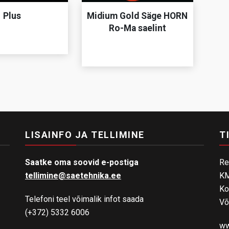
Plus
Midium Gold Säge HORN
Ro-Ma saelint
LISAINFO JA TELLIMINE
T
Saatke oma soovid e-postiga
Re
tellimine@saetehnika.ee
KM
Ko
Telefoni teel võimalik infot saada
Võ
(+372) 5332 6006
ww