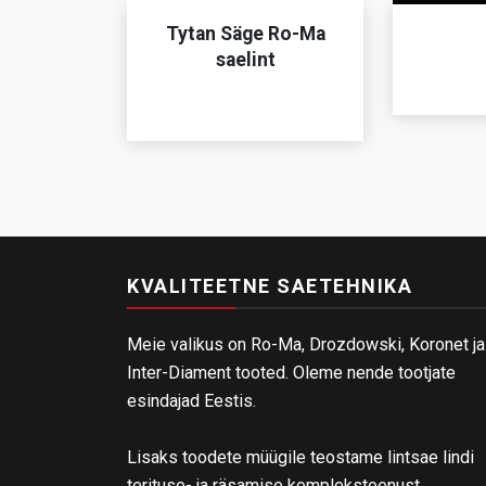
Tytan Säge Ro-Ma
saelint
KVALITEETNE SAETEHNIKA
Meie valikus on Ro-Ma, Drozdowski, Koronet ja
Inter-Diament tooted. Oleme nende tootjate
esindajad Eestis.
Lisaks toodete müügile teostame lintsae lindi
terituse- ja räsamise kompleksteenust.