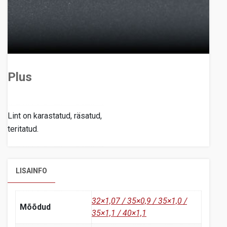
Plus
Lint on karastatud, räsatud,
teritatud.
LISAINFO
32×1,07 / 35×0,9 / 35×1,0 /
Mõõdud
35×1,1 / 40×1,1