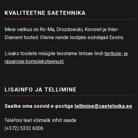
KVALITEETNE SAETEHNIKA
Meie valikus on Ro-Ma, Drozdowski, Koronet ja Inter-
Diament tooted. Oleme nende tootjate esindajad Eestis.
Lisaks toodete müügile teostame lintsae lindi
terituse- ja
räsamise kompleksteenust.
LISAINFO JA TELLIMINE
Saatke oma soovid e-postiga
tellimine@saetehnika.ee
Telefoni teel võimalik infot saada
(+372) 5332 6006