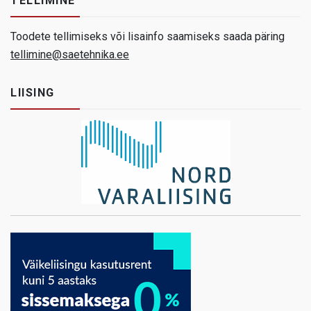
TELLIMINE
Toodete tellimiseks või lisainfo saamiseks saada päring
tellimine@saetehnika.ee
LIISING