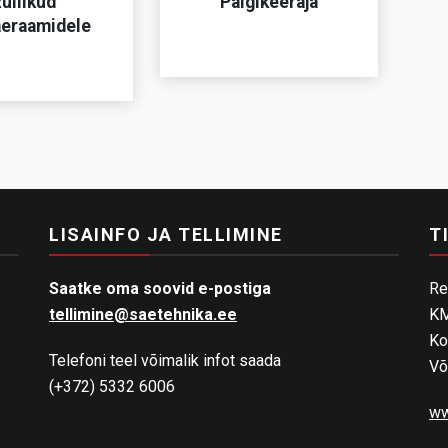
ullikud
Palgikeeraja
aeraamidele
LISAINFO JA TELLIMINE
T
Saatke oma soovid e-postiga
Re
tellimine@saetehnika.ee
KM
Ko
Telefoni teel võimalik infot saada
Võ
(+372) 5332 6006
ww