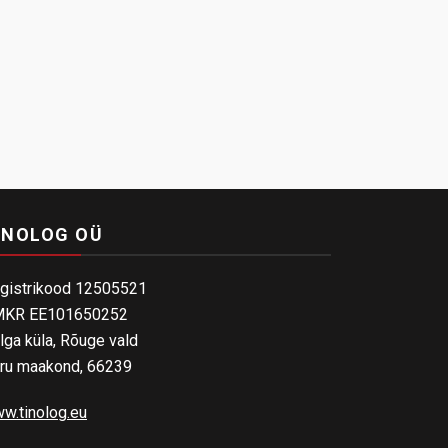
INOLOG OÜ
gistrikood 12505521
KR EE101650252
lga küla, Rõuge vald
ru maakond, 66239
w.tinolog.eu