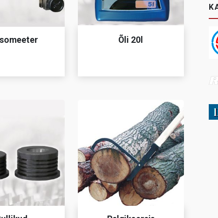
K
someeter
Õli 20l