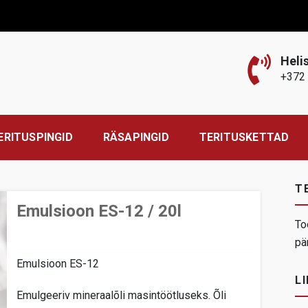
Heli
+372
ERITUSPINGID
RÄSAPINGID
TERITUSKETTAD
T
Emulsioon ES-12 / 20l
To
pä
Emulsioon ES-12
LI
Emulgeeriv mineraalõli masintöötluseks. Õli