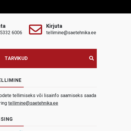
sta
Kirjuta
 5332 6006
tellimine@saetehnika.ee
TARVIKUD
ELLIMINE
odete tellimiseks või lisainfo saamiseks saada
ring
tellimine@saetehnika.ee
ISING