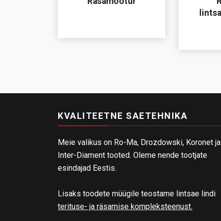
Räsamõõtur
R
lints
KVALITEETNE SAETEHNIKA
Meie valikus on Ro-Ma, Drozdowski, Koronet ja
Inter-Diament tooted. Oleme nende tootjate
esindajad Eestis.
Lisaks toodete müügile teostame lintsae lindi
terituse- ja räsamise kompleksteenust.