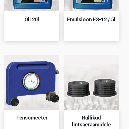
Õli 20l
Emulsioon ES-12 / 5l
Tensomeeter
Rullikud
lintsaeraamidele