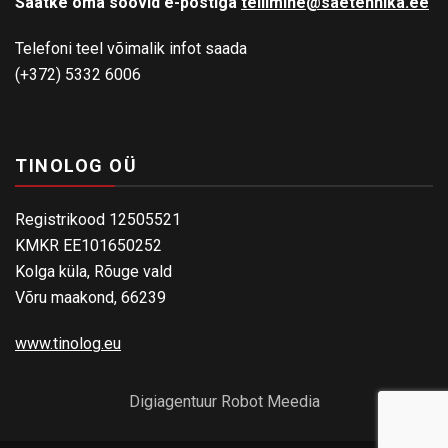
Saatke oma soovid e-postiga
tellimine@saetehnika.ee
Telefoni teel võimalik infot saada
(+372) 5332 6006
TINOLOG OÜ
Registrikood 12505521
KMKR EE101650252
Kolga küla, Rõuge vald
Võru maakond, 66239
www.tinolog.eu
Digiagentuur Robot Meedia