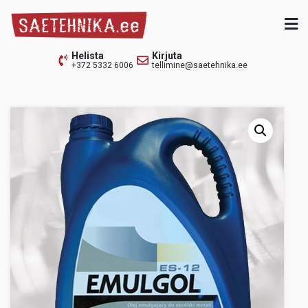
Skip
to
content
Saetehnika.ee
Lintsaeraamid, teritus- ja räsapingid
Helista
Kirjuta
+372 5332 6006
tellimine@saetehnika.ee