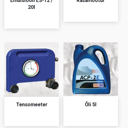
Emulsioon ES-12 /
Räsamõõtur
20l
Tensomeeter
Õli 5l