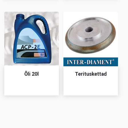
Õli 20l
Terituskettad