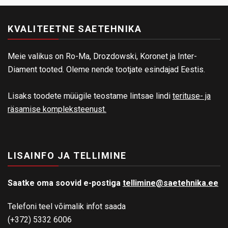
KVALITEETNE SAETEHNIKA
Meie valikus on Ro-Ma, Drozdowski, Koronet ja Inter-
Diament tooted. Oleme nende tootjate esindajad Eestis.
Lisaks toodete müügile teostame lintsae lindi
terituse- ja
räsamise kompleksteenust.
LISAINFO JA TELLIMINE
Saatke oma soovid e-postiga
tellimine@saetehnika.ee
Telefoni teel võimalik infot saada
(+372) 5332 6006